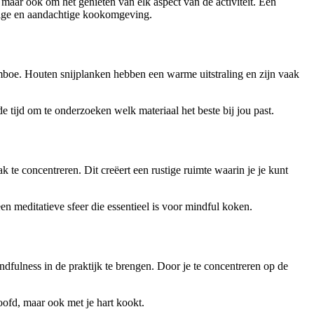
 maar ook om het genieten van elk aspect van de activiteit. Een
ustige en aandachtige kookomgeving.
bamboe. Houten snijplanken hebben een warme uitstraling en zijn vaak
e tijd om te onderzoeken welk materiaal het beste bij jou past.
k te concentreren. Dit creëert een rustige ruimte waarin je je kunt
n meditatieve sfeer die essentieel is voor mindful koken.
ndfulness in de praktijk te brengen. Door je te concentreren op de
hoofd, maar ook met je hart kookt.