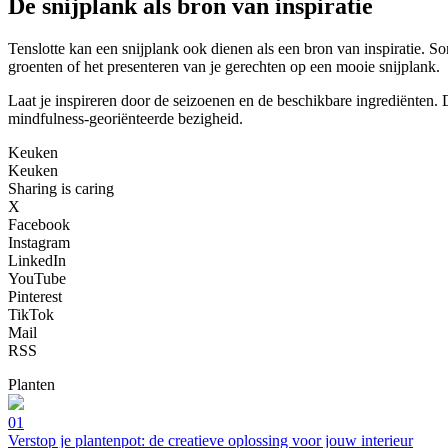
De snijplank als bron van inspiratie
Tenslotte kan een snijplank ook dienen als een bron van inspiratie. 
groenten of het presenteren van je gerechten op een mooie snijplank.
Laat je inspireren door de seizoenen en de beschikbare ingrediënten.
mindfulness-georiënteerde bezigheid.
Keuken
Keuken
Sharing is caring
X
Facebook
Instagram
LinkedIn
YouTube
Pinterest
TikTok
Mail
RSS
Planten
01
Verstop je plantenpot: de creatieve oplossing voor jouw interieur