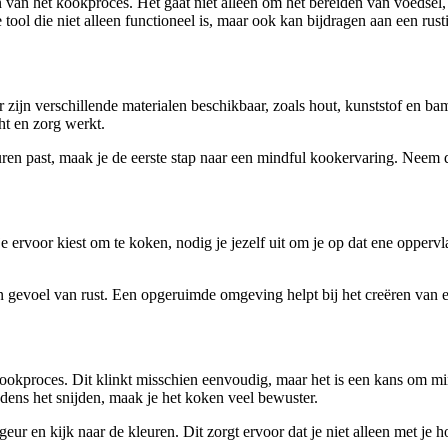
n van het kookproces. Het gaat niet alleen om het bereiden van voedsel,
re tool die niet alleen functioneel is, maar ook kan bijdragen aan een r
Er zijn verschillende materialen beschikbaar, zoals hout, kunststof en 
ht en zorg werkt.
uren past, maak je de eerste stap naar een mindful kookervaring. Neem d
 ervoor kiest om te koken, nodig je jezelf uit om je op dat ene oppervla
 gevoel van rust. Een opgeruimde omgeving helpt bij het creëren van ee
t kookproces. Dit klinkt misschien eenvoudig, maar het is een kans om mi
dens het snijden, maak je het koken veel bewuster.
eur en kijk naar de kleuren. Dit zorgt ervoor dat je niet alleen met je 