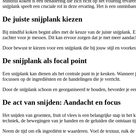
Mindful koken is een benadering die zich richt op het volledig ervare
snijplank speelt een cruciale rol in deze ervaring. Het is een onmisba
De juiste snijplank kiezen
Bij mindful koken begint alles met de keuze van de juiste snijplank. 
zachter voor je messen. Dit kan ervoor zorgen dat je met meer aandac
Door bewust te kiezen voor een snijplank die bij jouw stijl en voorke
De snijplank als focal point
Een snijplank kan dienen als het centrale punt in je keuken. Wanneer je
focussen op de ingrediënten en de handelingen die je verricht.
Door de snijplank schoon en georganiseerd te houden, bevorder je een
De act van snijden: Aandacht en focus
Het snijden van groenten, fruit of vlees is een belangrijke stap in he
techniek, de bewegingen van je handen en de geluiden die ontstaan tij
Neem de tijd om elk ingrediënt te waarderen. Voel de textuur, ruik de g