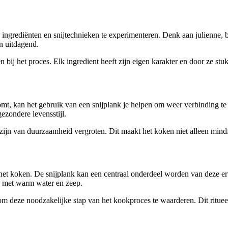
 ingrediënten en snijtechnieken te experimenteren. Denk aan julienne, 
n uitdagend.
ken bij het proces. Elk ingredient heeft zijn eigen karakter en door ze s
t, kan het gebruik van een snijplank je helpen om weer verbinding te ma
ezondere levensstijl.
zijn van duurzaamheid vergroten. Dit maakt het koken niet alleen mind
et koken. De snijplank kan een centraal onderdeel worden van deze erv
en met warm water en zeep.
om deze noodzakelijke stap van het kookproces te waarderen. Dit ritueel