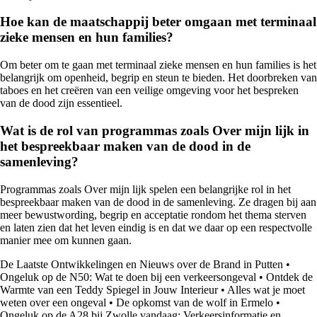
Hoe kan de maatschappij beter omgaan met terminaal
zieke mensen en hun families?
Om beter om te gaan met terminaal zieke mensen en hun families is het
belangrijk om openheid, begrip en steun te bieden. Het doorbreken van
taboes en het creëren van een veilige omgeving voor het bespreken
van de dood zijn essentieel.
Wat is de rol van programmas zoals Over mijn lijk in
het bespreekbaar maken van de dood in de
samenleving?
Programmas zoals Over mijn lijk spelen een belangrijke rol in het
bespreekbaar maken van de dood in de samenleving. Ze dragen bij aan
meer bewustwording, begrip en acceptatie rondom het thema sterven
en laten zien dat het leven eindig is en dat we daar op een respectvolle
manier mee om kunnen gaan.
De Laatste Ontwikkelingen en Nieuws over de Brand in Putten
•
Ongeluk op de N50: Wat te doen bij een verkeersongeval
•
Ontdek de
Warmte van een Teddy Spiegel in Jouw Interieur
•
Alles wat je moet
weten over een ongeval
•
De opkomst van de wolf in Ermelo
•
Ongeluk op de A28 bij Zwolle vandaag: Verkeersinformatie en