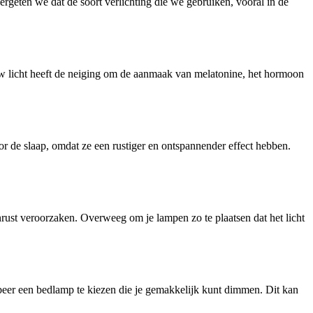
ergeten we dat de soort verlichting die we gebruiken, vooral in de
auw licht heeft de neiging om de aanmaak van melatonine, het hormoon
or de slaap, omdat ze een rustiger en ontspannender effect hebben.
onrust veroorzaken. Overweeg om je lampen zo te plaatsen dat het licht
beer een bedlamp te kiezen die je gemakkelijk kunt dimmen. Dit kan