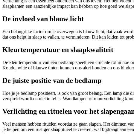
Verlichting is een essentieel onderdeel van ons leven. Het beïnvloedt
slaapkamer, een aanzienlijke impact kan hebben op hoe goed we slap
De invloed van blauw licht
Een belangrijke factor om te overwegen is blauw licht, dat vaak word
dat ons helpt in slaap te vallen, te verminderen. Dit kan leiden tot pr
Kleurtemperatuur en slaapkwaliteit
De kleurtemperatuur van een bedlamp speelt een cruciale rol in hoe on
Koude, witte of blauwe tinten kunnen ons alert houden en ons hinderen
De juiste positie van de bedlamp
Hoe je je bedlamp positieert, is ook van groot belang. Een lamp die d
verspreid wordt en niet te fel is. Wandlampen of muurverlichting kun
Verlichting en rituelen voor het slapengaa
Veel mensen hebben rituelen voordat ze gaan slapen. Het dimmen van 
je helpen om een rustiger slaapritueel te creëren, wat bijdraagt aan een