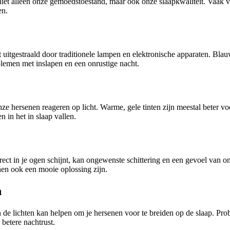
 niet alleen onze gemoedstoestand, maar ook onze slaapkwaliteit. Vaak v
en.
t uitgestraald door traditionele lampen en elektronische apparaten. Bl
oblemen met inslapen en een onrustige nacht.
ze hersenen reageren op licht. Warme, gele tinten zijn meestal beter vo
 in het in slaap vallen.
irect in je ogen schijnt, kan ongewenste schittering en een gevoel van 
nen ook een mooie oplossing zijn.
n
de lichten kan helpen om je hersenen voor te breiden op de slaap. Pro
 betere nachtrust.