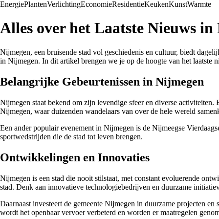
Energie
Planten
Verlichting
Economie
Residentie
Keuken
Kunst
Warmte
Alles over het Laatste Nieuws i
Nijmegen, een bruisende stad vol geschiedenis en cultuur, biedt dagelij
in Nijmegen. In dit artikel brengen we je op de hoogte van het laatste ni
Belangrijke Gebeurtenissen in Nijmegen
Nijmegen staat bekend om zijn levendige sfeer en diverse activiteiten
Nijmegen, waar duizenden wandelaars van over de hele wereld samenk
Een ander populair evenement in Nijmegen is de Nijmeegse Vierdaagsefe
sportwedstrijden die de stad tot leven brengen.
Ontwikkelingen en Innovaties
Nijmegen is een stad die nooit stilstaat, met constant evoluerende ontw
stad. Denk aan innovatieve technologiebedrijven en duurzame initiati
Daarnaast investeert de gemeente Nijmegen in duurzame projecten en s
wordt het openbaar vervoer verbeterd en worden er maatregelen genome