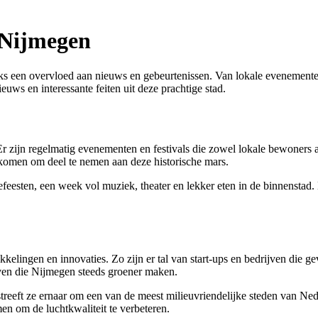
n Nijmegen
ks een overvloed aan nieuws en gebeurtenissen. Van lokale evenementen t
euws en interessante feiten uit deze prachtige stad.
. Er zijn regelmatig evenementen en festivals die zowel lokale bewoner
omen om deel te nemen aan deze historische mars.
esten, een week vol muziek, theater en lekker eten in de binnenstad. D
ikkelingen en innovaties. Zo zijn er tal van start-ups en bedrijven die
even die Nijmegen steeds groener maken.
treeft ze ernaar om een van de meest milieuvriendelijke steden van Ne
n om de luchtkwaliteit te verbeteren.