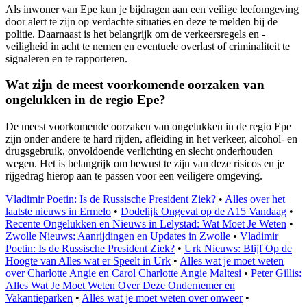
Als inwoner van Epe kun je bijdragen aan een veilige leefomgeving
door alert te zijn op verdachte situaties en deze te melden bij de
politie. Daarnaast is het belangrijk om de verkeersregels en -
veiligheid in acht te nemen en eventuele overlast of criminaliteit te
signaleren en te rapporteren.
Wat zijn de meest voorkomende oorzaken van
ongelukken in de regio Epe?
De meest voorkomende oorzaken van ongelukken in de regio Epe
zijn onder andere te hard rijden, afleiding in het verkeer, alcohol- en
drugsgebruik, onvoldoende verlichting en slecht onderhouden
wegen. Het is belangrijk om bewust te zijn van deze risicos en je
rijgedrag hierop aan te passen voor een veiligere omgeving.
Vladimir Poetin: Is de Russische President Ziek?
•
Alles over het
laatste nieuws in Ermelo
•
Dodelijk Ongeval op de A15 Vandaag
•
Recente Ongelukken en Nieuws in Lelystad: Wat Moet Je Weten
•
Zwolle Nieuws: Aanrijdingen en Updates in Zwolle
•
Vladimir
Poetin: Is de Russische President Ziek?
•
Urk Nieuws: Blijf Op de
Hoogte van Alles wat er Speelt in Urk
•
Alles wat je moet weten
over Charlotte Angie en Carol Charlotte Angie Maltesi
•
Peter Gillis:
Alles Wat Je Moet Weten Over Deze Ondernemer en
Vakantieparken
•
Alles wat je moet weten over onweer
•